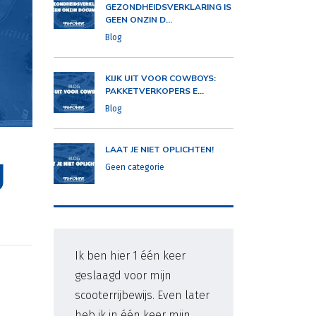
GEZONDHEIDSVERKLARING IS
GEEN ONZIN D...
Blog
KIJK UIT VOOR COWBOYS:
PAKKETVERKOPERS E...
Blog
LAAT JE NIET OPLICHTEN!
g
Geen categorie
Ik ben hier 1 één keer
Er 
geslaagd voor mijn
me 
scooterrijbewijs. Even later
1e 
heb ik in één keer mijn
ver