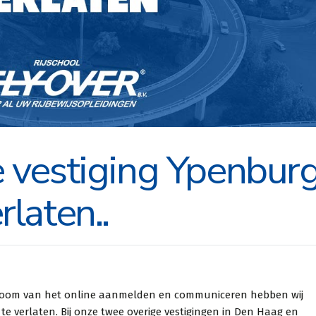
 vestiging Ypenbur
rlaten..
rijschool met
Heb snel en gemakkelijk
ervice. Van
mijn scooter rijbewijs
er praktijkles
kunnen behalen bij Fly
room van het online aanmelden en communiceren hebben wij
 te verlaten. Bij onze twee overige vestigingen in Den Haag en
daar heb je ook
Over. Zo doende ben ik