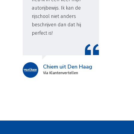
autorijbewijs. Ik kan de
beh
rijschool niet anders
Bij
beschrijven dan dat hij
all
perfect is!
erv
me 
sup
ied
Chiem uit Den Haag
Via Klantenvertellen
g