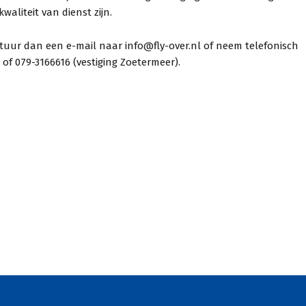
waliteit van dienst zijn.
a je examen.
ook gaan kijken voor mijn
ct, altijd focus
auto rijbewijs. Door COVID-
n? Stuur dan een e-mail naar info@fly-over.nl of neem telefonisch
eid en in één
19 waren er echter lange
 of 079-3166616 (vestiging Zoetermeer).
agd. Ook Joke is
wachtrijen. Zelfs met de
denkt altijd met
wachtrijen heb ik mijn
 denkt alleen
autorijbewijs binnen 3.5
maande...
an uit Poeldijk
Wouter uit Den Haa
antenvertellen
Via Klantenvertellen