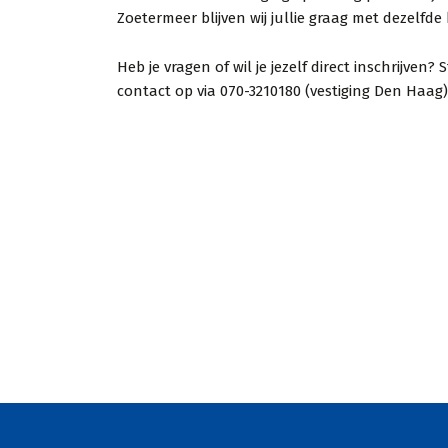
Zoetermeer blijven wij jullie graag met dezelfde k
iets aan n
Lekker dire
Heb je vragen of wil je jezelf direct inschrijve
op veiligh
contact op via 070-3210180 (vestiging Den Haag)
keer gesla
geweldig, 
je mee en
ma...
Demi
Via Kl