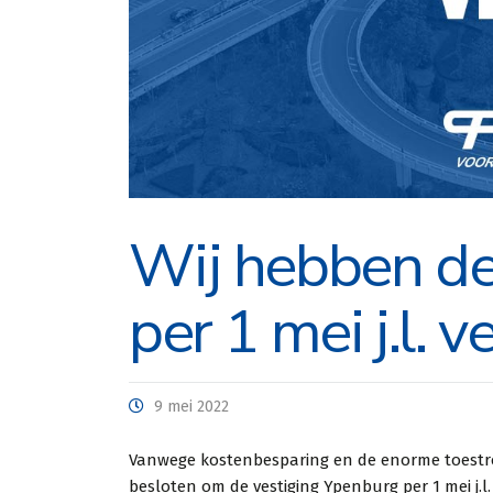
Wij hebben de
per 1 mei j.l. ve
Geweldige 
9 mei 2022
een supers
Theo scoot
Vanwege kostenbesparing en de enorme toest
besloten om de vestiging Ypenburg per 1 mei j.l.
gehad en 