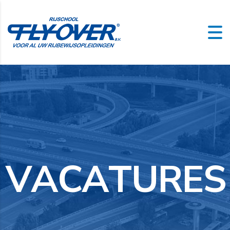
V
A
C
A
T
U
R
E
S