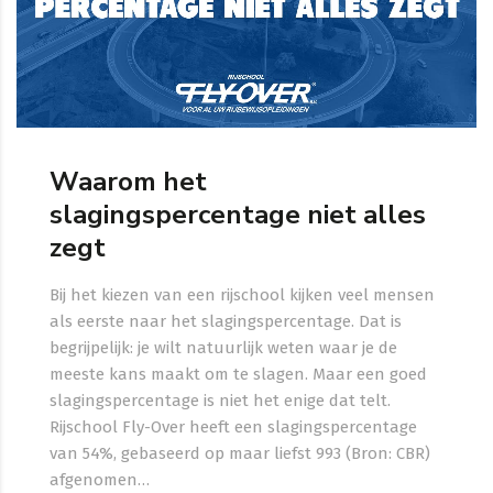
Waarom het
slagingspercentage niet alles
zegt
Bij het kiezen van een rijschool kijken veel mensen
als eerste naar het slagingspercentage. Dat is
begrijpelijk: je wilt natuurlijk weten waar je de
meeste kans maakt om te slagen. Maar een goed
slagingspercentage is niet het enige dat telt.
Rijschool Fly-Over heeft een slagingspercentage
van 54%, gebaseerd op maar liefst 993 (Bron: CBR)
afgenomen…